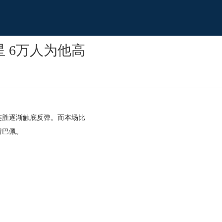
星 6万人为他高
2连胜逐渐触底反弹。而本场比
姆巴佩。