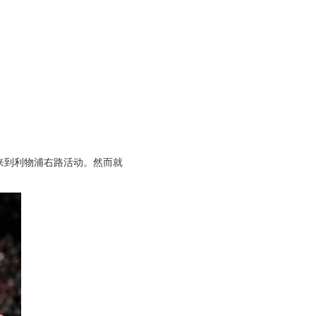
来到利物浦右路活动。然而就