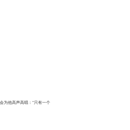
会为他高声高唱：“只有一个