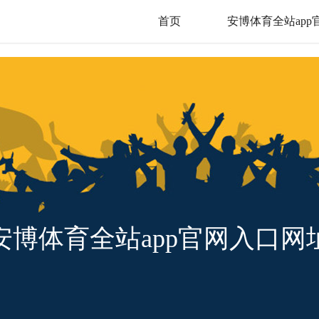
首页
安博体育全站ap
安博体育全站app官网入口网