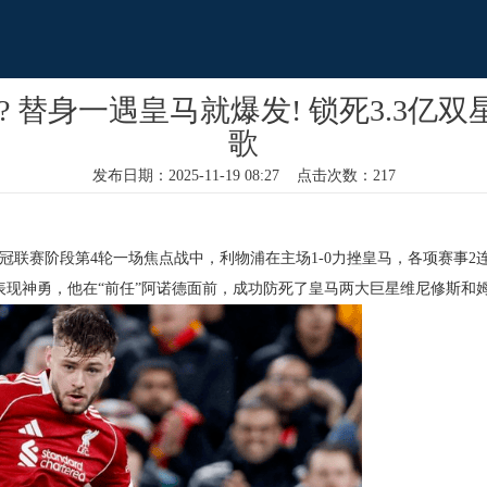
 替身一遇皇马就爆发! 锁死3.3亿双
歌
发布日期：2025-11-19 08:27 点击次数：217
欧冠联赛阶段第4轮一场焦点战中，利物浦在主场1-0力挫皇马，各项赛事
表现神勇，他在“前任”阿诺德面前，成功防死了皇马两大巨星维尼修斯和