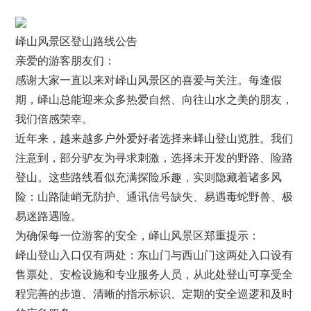
峄山风景区登山路线公告
亲爱的游客朋友们：
感谢大家一直以来对峄山风景区的喜爱与关注。每逢假
期，峄山总能迎来众多热爱自然、向往山水之美的朋友，
我们倍感荣幸。
近年来，越来越多户外爱好者选择来峄山登山览胜。我们
注意到，部分驴友为寻求刺激，选择未开发的野路、险路
登山。这些路线看似充满探险乐趣，实则隐藏着诸多风
险：山路陡峭无防护、通讯信号缺失、易遇毒蛇野兽、极
易迷路遇险。
为确保每一位游客的安全，峄山风景区郑重提示：
峄山登山入口仅有两处：东山门与西山门这两处入口设有
售票处、安检设施和专业服务人员，从此处登山可享受全
程完善的步道、清晰的指示标识、定期的安全巡逻和及时