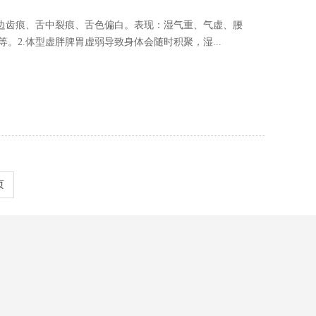
舌边齿痕、舌中裂痕、舌色偏白。表现：湿气重、气虚、腰
。2.体型虚胖脾胃虚弱导致身体会随时积聚，湿...
页