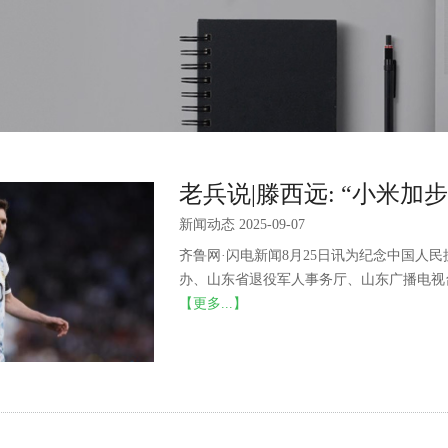
老兵说|滕西远: “小米加
新闻动态 2025-09-07
齐鲁网·闪电新闻8月25日讯为纪念中国人
办、山东省退役军人事务厅、山东广播电视台齐
【更多...】